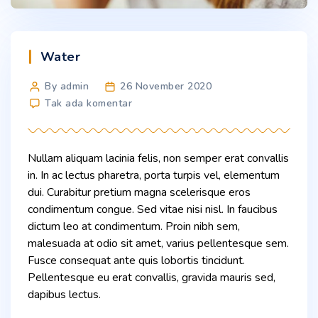
Categories
Water
Post
By admin
26 November 2020
author
pada
Tak ada komentar
Fast
Facts
On
Nullam aliquam lacinia felis, non semper erat convallis
Drinking
in. In ac lectus pharetra, porta turpis vel, elementum
Water
dui. Curabitur pretium magna scelerisque eros
condimentum congue. Sed vitae nisi nisl. In faucibus
dictum leo at condimentum. Proin nibh sem,
malesuada at odio sit amet, varius pellentesque sem.
Fusce consequat ante quis lobortis tincidunt.
Pellentesque eu erat convallis, gravida mauris sed,
dapibus lectus.