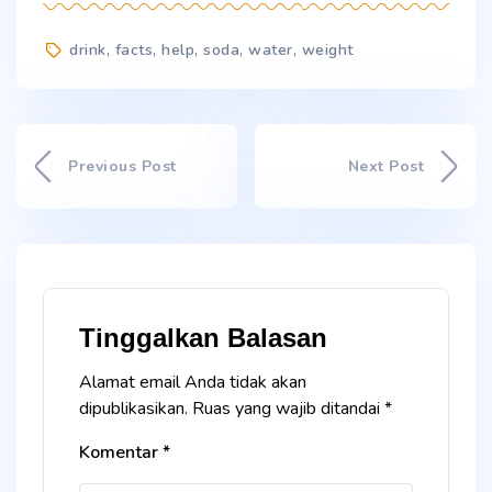
Tags
drink
,
facts
,
help
,
soda
,
water
,
weight
Previous Post
Next Post
Tinggalkan Balasan
Alamat email Anda tidak akan
dipublikasikan.
Ruas yang wajib ditandai
*
Komentar
*