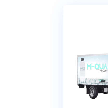
|
Zero (0)
Harga E
Kualitas
|
M-Qua dijua
harga ya
dengan 