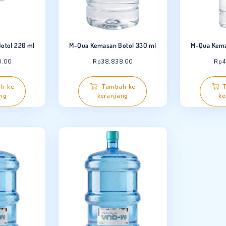
 Kemasan Botol 220 ml
M-Qua Kemasan Botol 330 ml
Rp
35,970.00
Rp
38,838.00
Tambah ke
Tambah ke
keranjang
keranjang