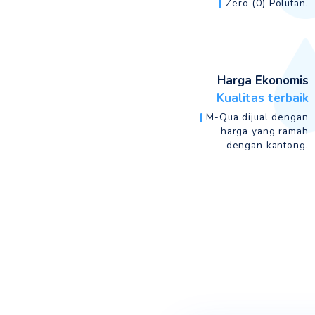
Bi
Kandungan 
|
air yang
ukuran mole
sangat le
berbentuk he
bentuk yan
ideal dari b
karena sang
sekali dis
Bebas Ele
Penghantar 