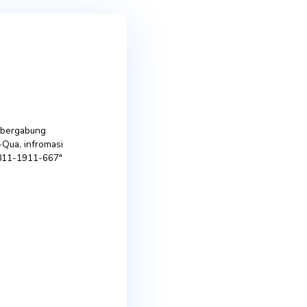
Air terapi
kesehatan
Stabilkan peredaran
darah
|
membuang racun,
meringankan kerja
ginjal serta membuang
sisa zat kimia dari
dalam tubuh