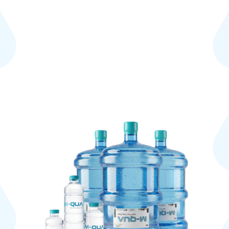
Unique Selling
Poi
WHAT'S INSIDE?