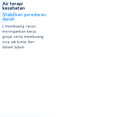
Rasa Netral
Tidak asam maupun
basa
|
pH Seimbang berkisar
6 s/d 7
TDS Rendah
0.03 s/d 5 mg/lt
|
Dapat tetap jernih jika
dijemur maupun diurai
dengan elektrolyzer