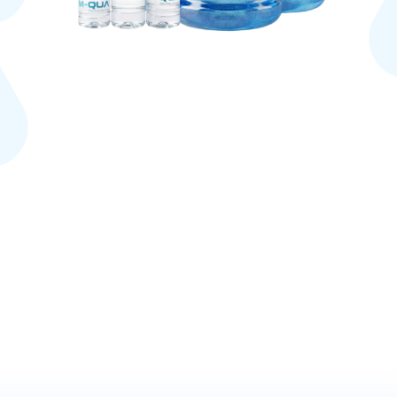
o energi
Oksigen
Tinggi
 memiliki
kul yang
mbut dan
xagonal;
g paling
entuk air
at mudah
erap oleh
tubuh.
ktrolit
Listrik