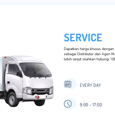
 Polutan.
konomis
 terbaik
l dengan
ng ramah
kantong.