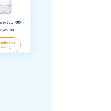
M-Qua Kemasan Botol 600 ml
Rp
40,497.00
Tambah ke
keranjang