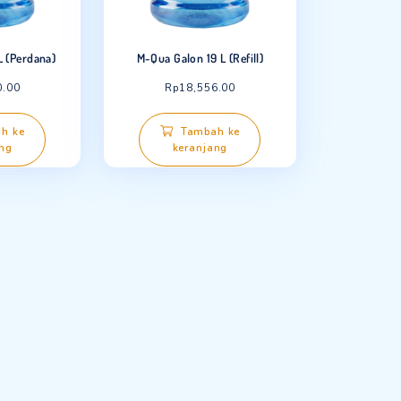
a Galon 19 L (Perdana)
M-Qua Galon 19 L (Refill)
Rp
50,000.00
Rp
18,556.00
Tambah ke
Tambah ke
keranjang
keranjang