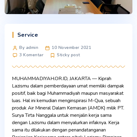
Categories
Service
Post
By admin
10 November 2021
author
pada
3 Komentar
Sticky post
Dukung
Pemberdayaan
Umat,
MUHAMMADIYAH.OR.ID, JAKARTA — Kiprah
M-
Lazismu dalam pemberdayaan umat memiliki dampak
QUA
Jalin
positif, baik bagi Muhammadiyah maupun masyarakat
Kerja
luas. Hal ini kemudian menginspirasi M-Qua, sebuah
Sama
produk Air Mineral Dalam Kemasan (AMDK) milik PT.
dengan
Surya Tirta Nanggala untuk menjalin kerja sama
Lazismu
dengan Lazismu dalam menyalurkan infaknya. Kerja
sama itu dilakukan dengan penandatanganan