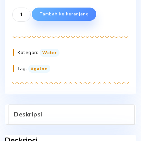
Kuantitas
Tambah ke keranjang
M-
Qua
Galon
19
L
Kategori:
Water
(Perdana)
Tag:
galon
Deskripsi
Deskripsi